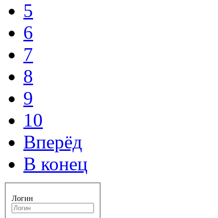
5
6
7
8
9
10
Вперёд
В конец
Логин