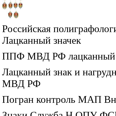
Российская полиграфоло
Лацканный значек
ППФ МВД РФ лацканный 
Лацканный знак и нагруд
МВД РФ
Погран контроль МАП Вн
Знаки Служба Н ОПУ ФС